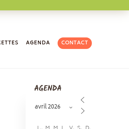
CONTACT
CETTES
AGENDA
AGENDA
L
M
M
J
V
S
D