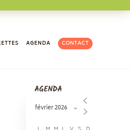
CONTACT
CETTES
AGENDA
AGENDA
L
M
M
J
V
S
D