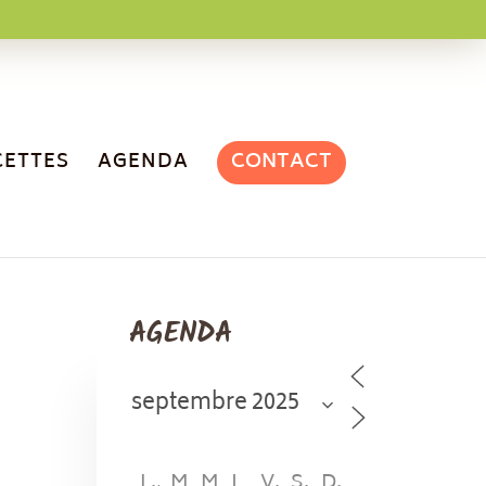
CONTACT
CETTES
AGENDA
AGENDA
L
M
M
J
V
S
D