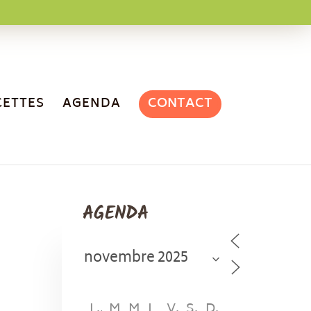
CONTACT
CETTES
AGENDA
AGENDA
L
M
M
J
V
S
D