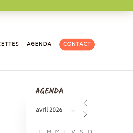
CONTACT
CETTES
AGENDA
AGENDA
L
M
M
J
V
S
D