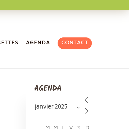
CONTACT
CETTES
AGENDA
AGENDA
L
M
M
J
V
S
D