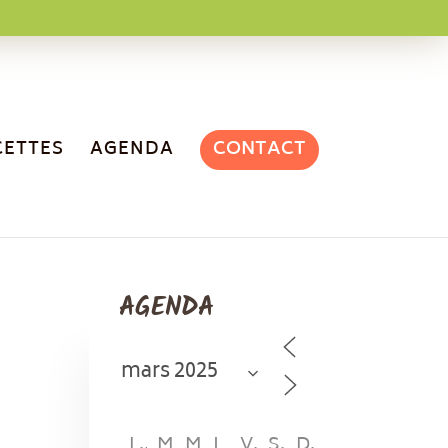
CONTACT
CETTES
AGENDA
AGENDA
L
M
M
J
V
S
D