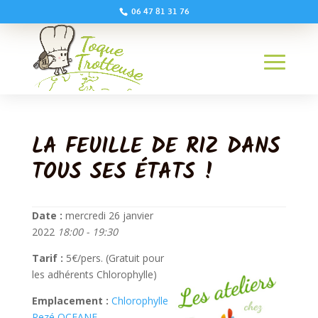
06 47 81 31 76
LA FEUILLE DE RIZ DANS
TOUS SES ÉTATS !
Date :
mercredi 26 janvier
2022
18:00 - 19:30
Tarif :
5€/pers. (Gratuit pour
les adhérents Chlorophylle)
Emplacement :
Chlorophylle
Rezé OCEANE