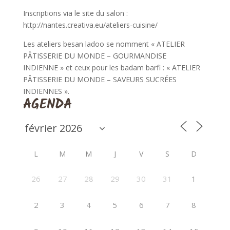
Inscriptions via le site du salon :
http://nantes.creativa.eu/ateliers-cuisine/
Les ateliers besan ladoo se nomment « ATELIER
PÂTISSERIE DU MONDE – GOURMANDISE
INDIENNE » et ceux pour les badam barfi : « ATELIER
PÂTISSERIE DU MONDE – SAVEURS SUCRÉES
INDIENNES ».
AGENDA
L
M
M
J
V
S
D
26
27
28
29
30
31
1
2
3
4
5
6
7
8