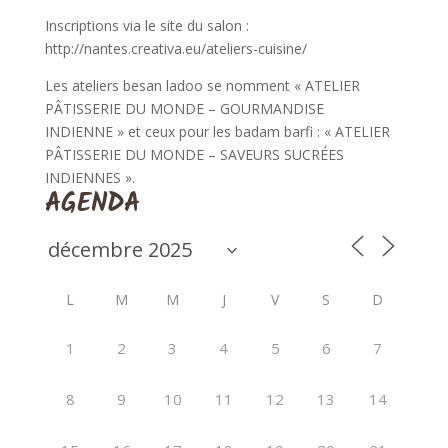
Inscriptions via le site du salon :
http://nantes.creativa.eu/ateliers-cuisine/
Les ateliers besan ladoo se nomment « ATELIER
PÂTISSERIE DU MONDE – GOURMANDISE
INDIENNE » et ceux pour les badam barfi : « ATELIER
PÂTISSERIE DU MONDE – SAVEURS SUCRÉES
INDIENNES ».
AGENDA
L
M
M
J
V
S
D
1
2
3
4
5
6
7
8
9
10
11
12
13
14