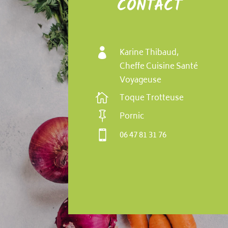
CONTACT

Karine Thibaud,
Cheffe Cuisine Santé
Voyageuse

Toque Trotteuse

Pornic

06 47 81 31 76