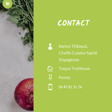
CONTACT

Karine Thibaud,
Cheffe Cuisine Santé
Voyageuse

Toque Trotteuse

Pornic

06 47 81 31 76