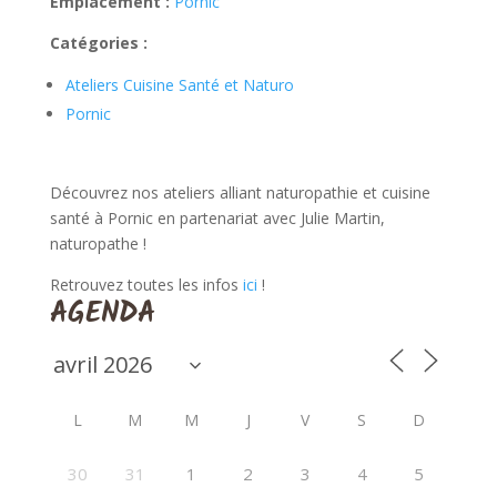
Emplacement :
Pornic
Catégories :
Ateliers Cuisine Santé et Naturo
Pornic
Découvrez nos ateliers alliant naturopathie et cuisine
santé à Pornic en partenariat avec Julie Martin,
naturopathe !
Retrouvez toutes les infos
ici
!
AGENDA
L
M
M
J
V
S
D
30
31
1
2
3
4
5