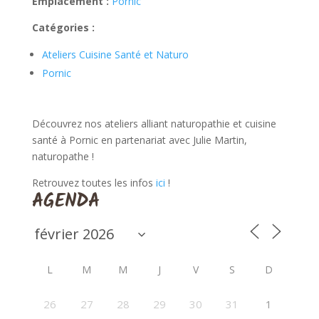
Emplacement :
Pornic
Catégories :
Ateliers Cuisine Santé et Naturo
Pornic
Découvrez nos ateliers alliant naturopathie et cuisine
santé à Pornic en partenariat avec Julie Martin,
naturopathe !
Retrouvez toutes les infos
ici
!
AGENDA
L
M
M
J
V
S
D
26
27
28
29
30
31
1