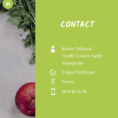
CONTACT

Karine Thibaud,
Cheffe Cuisine Santé
Voyageuse

Toque Trotteuse

Pornic

06 47 81 31 76