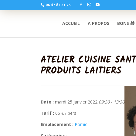
06 47 81 31 76
ACCUEIL
A PROPOS
BONS 🎁
ATELIER CUISINE SAN
PRODUITS LAITIERS
Date :
mardi 25 janvier 2022
09:30 - 13:30
Tarif :
65 € / pers
Emplacement :
Pornic
Catégories :