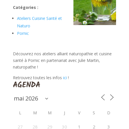
Catégories :
Ateliers Cuisine Santé et
Naturo
Pornic
Découvrez nos ateliers alliant naturopathie et cuisine
santé à Pornic en partenariat avec Julie Martin,
naturopathe !
Retrouvez toutes les infos
ici
!
AGENDA
L
M
M
J
V
S
D
27
28
29
30
1
2
3