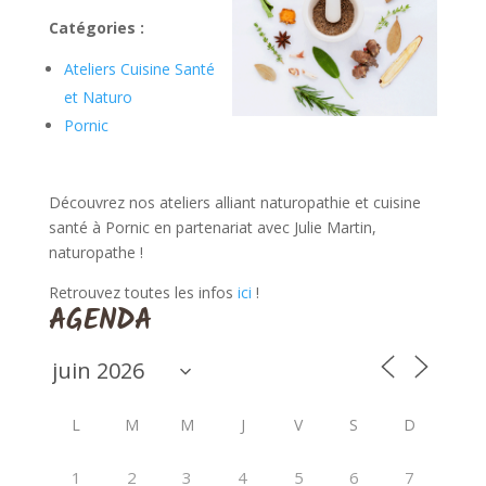
Catégories :
Ateliers Cuisine Santé
et Naturo
Pornic
Découvrez nos ateliers alliant naturopathie et cuisine
santé à Pornic en partenariat avec Julie Martin,
naturopathe !
Retrouvez toutes les infos
ici
!
AGENDA
L
M
M
J
V
S
D
1
2
3
4
5
6
7