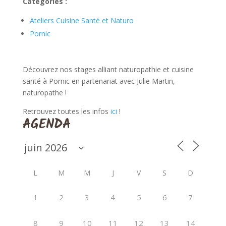
Catégories :
Ateliers Cuisine Santé et Naturo
Pornic
Découvrez nos stages alliant naturopathie et cuisine
santé à Pornic en partenariat avec Julie Martin,
naturopathe !
Retrouvez toutes les infos
ici
!
AGENDA
L
M
M
J
V
S
D
1
2
3
4
5
6
7
8
9
10
11
12
13
14