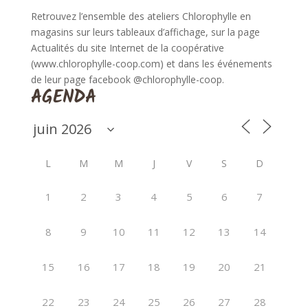
Retrouvez l’ensemble des ateliers Chlorophylle en
magasins sur leurs tableaux d’affichage, sur la page
Actualités du site Internet de la coopérative
(www.chlorophylle-coop.com) et dans les événements
de leur page facebook @chlorophylle-coop.
AGENDA
L
M
M
J
V
S
D
1
2
3
4
5
6
7
8
9
10
11
12
13
14
15
16
17
18
19
20
21
22
23
24
25
26
27
28