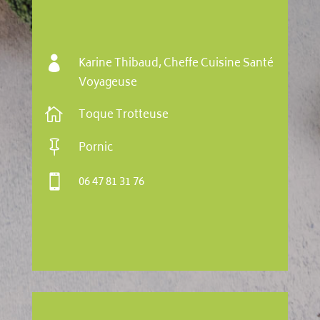

Karine Thibaud, Cheffe Cuisine Santé
Voyageuse

Toque Trotteuse

Pornic

06 47 81 31 76