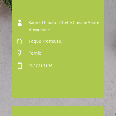

Karine Thibaud, Cheffe Cuisine Santé
Voyageuse

Toque Trotteuse

Pornic

06 47 81 31 76