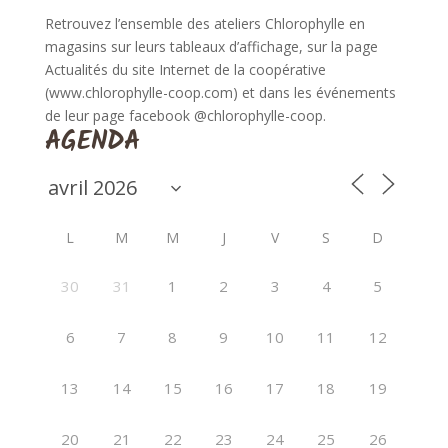
Retrouvez l’ensemble des ateliers Chlorophylle en
magasins sur leurs tableaux d’affichage, sur la page
Actualités du site Internet de la coopérative
(www.chlorophylle-coop.com) et dans les événements
de leur page facebook @chlorophylle-coop.
AGENDA
L
M
M
J
V
S
D
30
31
1
2
3
4
5
6
7
8
9
10
11
12
13
14
15
16
17
18
19
20
21
22
23
24
25
26