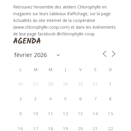
Retrouvez l’ensemble des ateliers Chlorophylle en
magasins sur leurs tableaux d’affichage, sur la page
Actualités du site Internet de la coopérative
(www.chlorophylle-coop.com) et dans les événements
de leur page facebook @chlorophylle-coop.
AGENDA
L
M
M
J
V
S
D
26
27
28
29
30
31
1
2
3
4
5
6
7
8
9
10
11
12
13
14
15
16
17
18
19
20
21
22