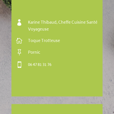

Karine Thibaud, Cheffe Cuisine Santé
Voyageuse

Toque Trotteuse

Pornic

06 47 81 31 76