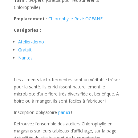
Tarif :
5€/pers. (Gratuit pour les adhérents
Chlorophylle)
Emplacement :
Chlorophylle Rezé OCEANE
Catégories :
Atelier-démo
Gratuit
Nantes
Les aliments lacto-fermentés sont un véritable trésor
pour la santé. Ils enrichissent naturellement le
microbiote d’une flore très diversifiée et bénéfique. A
boire ou à manger, ils sont faciles à fabriquer !
Inscription obligatoire
par ici
!
Retrouvez l’ensemble des ateliers Chlorophylle en
magasins sur leurs tableaux d’affichage, sur la page
Actualités du site Internet de la coopérative