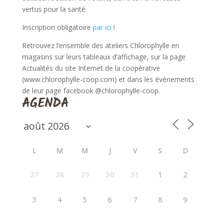
vertus pour la santé.
Inscription obligatoire
par ici
!
Retrouvez l’ensemble des ateliers Chlorophylle en
magasins sur leurs tableaux d’affichage, sur la page
Actualités du site Internet de la coopérative
(www.chlorophylle-coop.com) et dans les événements
de leur page facebook @chlorophylle-coop.
AGENDA
L
M
M
J
V
S
D
27
28
29
30
31
1
2
3
4
5
6
7
8
9