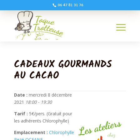
06 47 81 31 76
CADEAUX GOURMANDS
AU CACAO
Date :
mercredi 8 décembre
2021
18:00 - 19:30
Tarif :
5€/pers. (Gratuit pour
les adhérents Chlorophylle)
Emplacement :
Chlorophylle
Rezé OCEANE