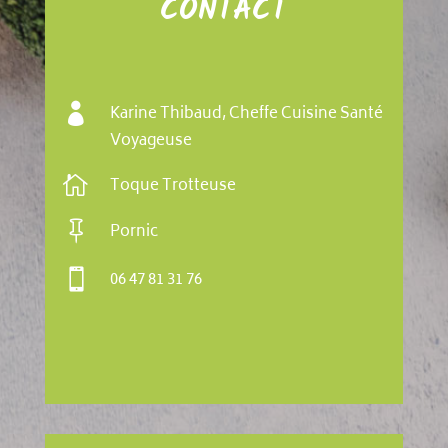
CONTACT

Karine Thibaud, Cheffe Cuisine Santé
Voyageuse

Toque Trotteuse

Pornic

06 47 81 31 76