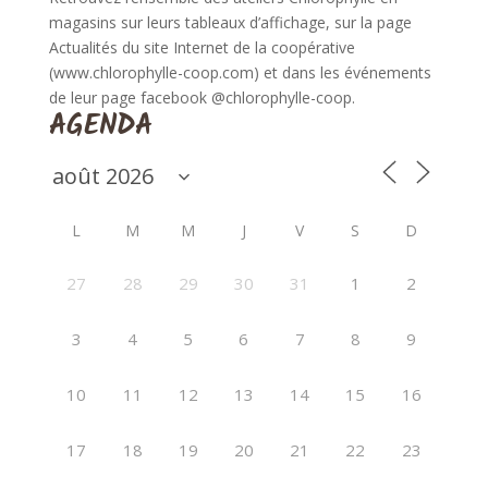
magasins sur leurs tableaux d’affichage, sur la page
Actualités du site Internet de la coopérative
(www.chlorophylle-coop.com) et dans les événements
de leur page facebook @chlorophylle-coop.
AGENDA
L
M
M
J
V
S
D
27
28
29
30
31
1
2
3
4
5
6
7
8
9
10
11
12
13
14
15
16
17
18
19
20
21
22
23