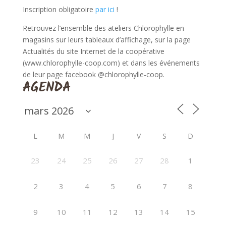
Inscription obligatoire
par ici
!
Retrouvez l’ensemble des ateliers Chlorophylle en
magasins sur leurs tableaux d’affichage, sur la page
Actualités du site Internet de la coopérative
(www.chlorophylle-coop.com) et dans les événements
de leur page facebook @chlorophylle-coop.
AGENDA
L
M
M
J
V
S
D
23
24
25
26
27
28
1
2
3
4
5
6
7
8
9
10
11
12
13
14
15