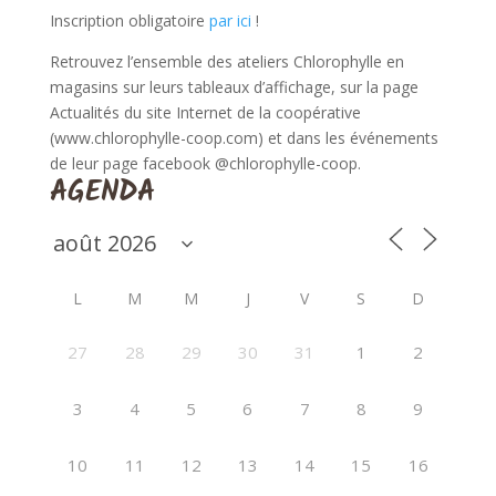
Inscription obligatoire
par ici
!
Retrouvez l’ensemble des ateliers Chlorophylle en
magasins sur leurs tableaux d’affichage, sur la page
Actualités du site Internet de la coopérative
(www.chlorophylle-coop.com) et dans les événements
de leur page facebook @chlorophylle-coop.
AGENDA
L
M
M
J
V
S
D
27
28
29
30
31
1
2
3
4
5
6
7
8
9
10
11
12
13
14
15
16