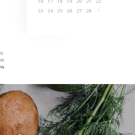
16
17
18
19
20
21
22
23
24
25
26
27
28
1
es
 et
ans