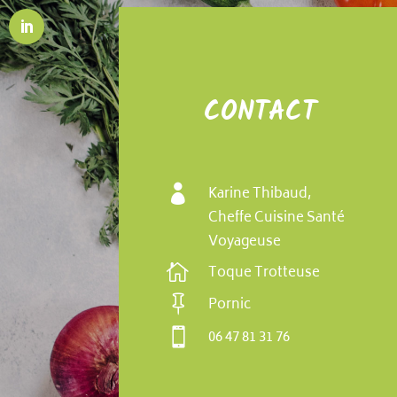
CONTACT

Karine Thibaud,
Cheffe Cuisine Santé
Voyageuse

Toque Trotteuse

Pornic

06 47 81 31 76