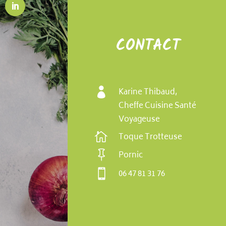
CONTACT

Karine Thibaud,
Cheffe Cuisine Santé
Voyageuse

Toque Trotteuse

Pornic

06 47 81 31 76