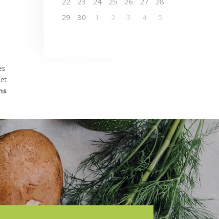
22
23
24
25
26
27
28
29
30
1
2
3
4
5
es
 et
ans