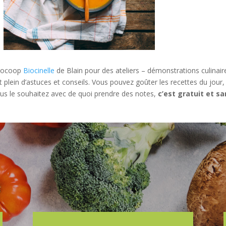
Biocoop
Biocinelle
de Blain pour des ateliers – démonstrations culinair
 plein d’astuces et conseils. Vous pouvez goûter les recettes du jour,
vous le souhaitez avec de quoi prendre des notes,
c’est gratuit et s