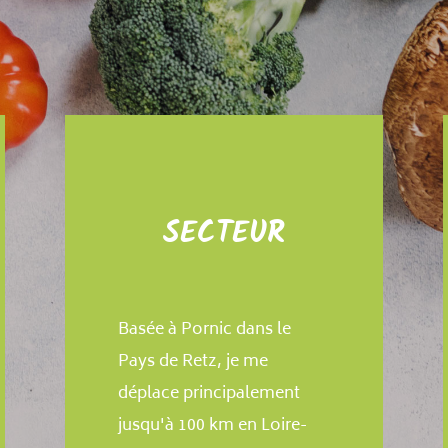
SECTEUR
Basée à Pornic dans le
Pays de Retz, je me
déplace principalement
jusqu'à 100 km en Loire-