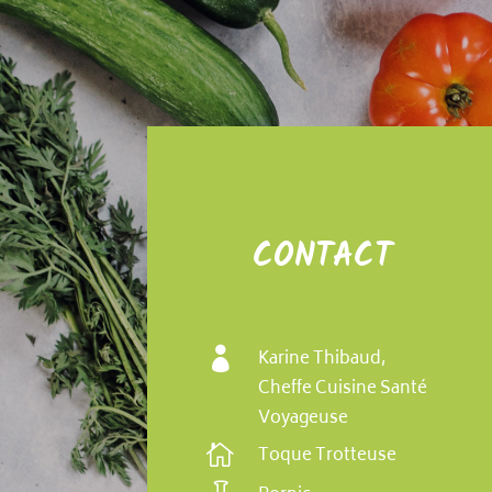
CONTACT

Karine Thibaud,
Cheffe Cuisine Santé
Voyageuse

Toque Trotteuse