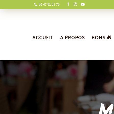
06 47 81 31 76
ACCUEIL
A PROPOS
BONS 🎁
M