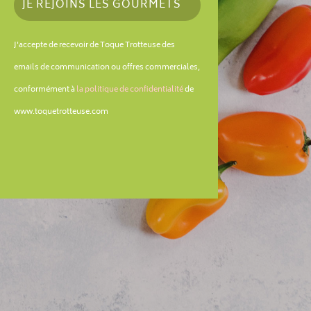
JE REJOINS LES GOURMETS
J'accepte de recevoir de Toque Trotteuse des
emails de communication ou offres commerciales,
conformément à
la politique de confidentialité
de
www.toquetrotteuse.com