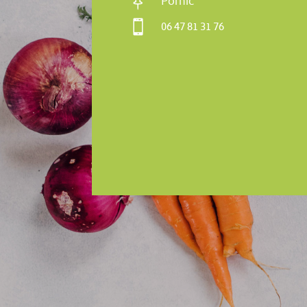

Pornic

06 47 81 31 76